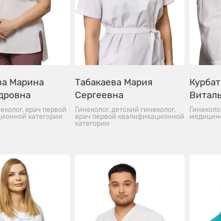
ва Марина
Табакаева Мария
Курбат
дровна
Сергеевна
Витал
еколог, врач первой
Гинеколог, детский гинеколог,
Гинеколо
ионной категории
врач первой квалификационной
медицин
категории