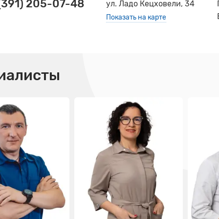
(391) 205-07-48
ул. Ладо Кецховели, 34
Показать на карте
иалисты