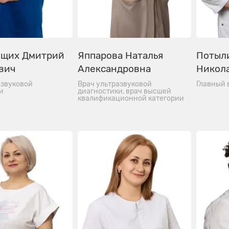
щих Дмитрий
Яппарова Наталья
Потыл
вич
Александровна
Никол
азвуковой
Врач ультразвуковой
Главный 
и
диагностики, врач высшей
квалификационной категории