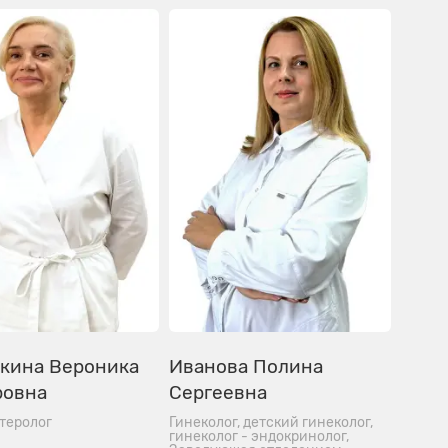
ткина Вероника
Иванова Полина
ровна
Сергеевна
теролог
Гинеколог, детский гинеколог,
гинеколог - эндокринолог,