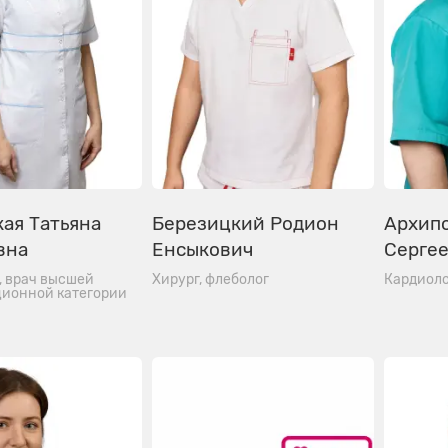
ая Татьяна
Березицкий Родион
Архипо
вна
Енсыкович
Серге
, врач высшей
Хирург, флеболог
Кардиоло
ионной категории