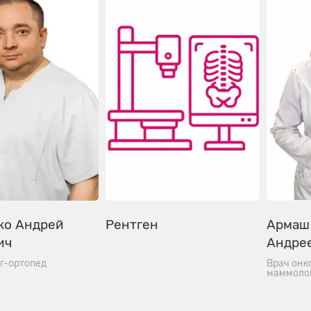
ко Андрей
Рентген
Армаш
ич
Андре
г-ортопед
Врач онко
маммолог