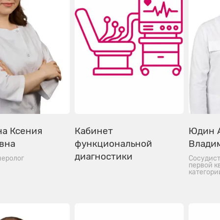
на Ксения
Кабинет
Юдин 
вна
функциональной
Влади
диагностики
неролог
Сосудист
первой 
категори