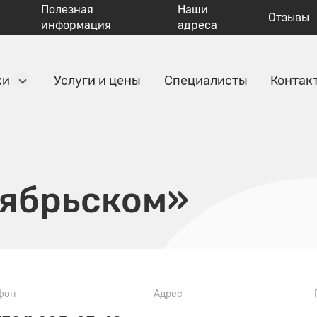
Полезная
Наши
Отзывы
информация
адреса
ки
Услуги и цены
Специалисты
Контак
тябрьском»
фон
Адрес