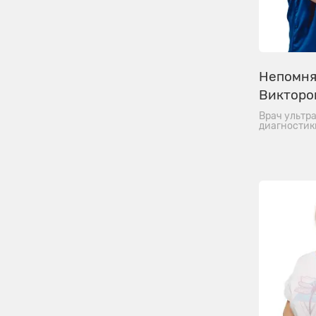
Непомня
Викторо
Врач ультр
диагностик