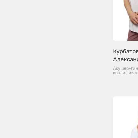
Курбато
Алексан
Акушер-гин
квалификац