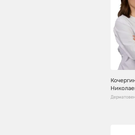
Кочерги
Николае
Дерматове