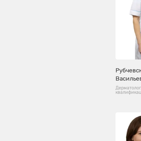
Рубчевск
Василье
Дерматолог
квалификац