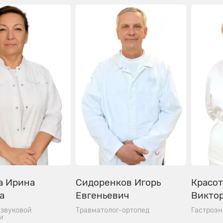
а Ирина
Сидоренков Игорь
Красо
а
Евгеньевич
Викто
азвуковой
Травматолог-ортопед
Гастроэн
и