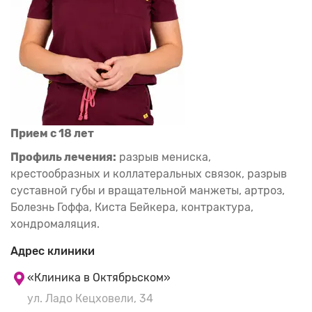
Прием с 18 лет
Профиль лечения:
разрыв мениска,
крестообразных и коллатеральных связок, разрыв
суставной губы и вращательной манжеты, артроз,
Болезнь Гоффа, Киста Бейкера, контрактура,
хондромаляция.
Для первичного приема необходимо МРТ
Адрес клиники
(не описание)
«Клиника в Октябрьском»
ул. Ладо Кецховели, 34