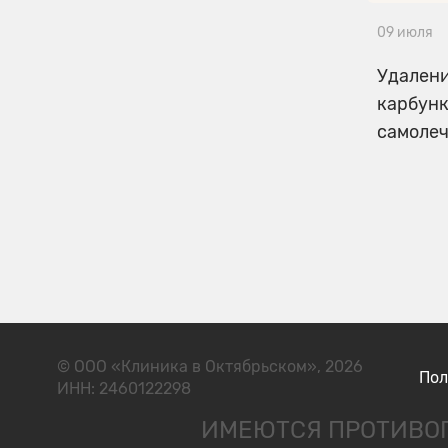
09 июля
Удалени
карбунк
самоле
© ООО «Клиника в Октябрьском», 2026
Пол
ИНН: 2460122298
ИМЕЮТСЯ ПРОТИВОП