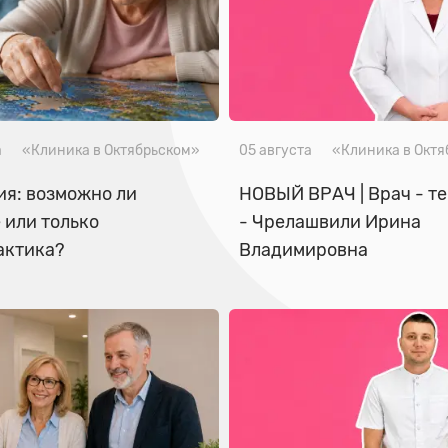
а
«Клиника в Октябрьском»
05 августа
«Клиника в Окт
я: возможно ли
НОВЫЙ ВРАЧ | Врач - т
 или только
- Чрелашвили Ирина
актика?
Владимировна