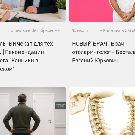
«Клиника в Октябрьском»
15 июля
«Клиника в Окт
льный чекап для тех
НОВЫЙ ВРАЧ | Врач -
...| Рекомендации
отоларинголог - Беста
ога "Клиники в
Евгений Юрьевич
ском"