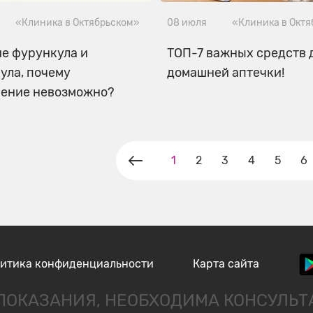
«Клиника в Октябрьском»
08 июля
«Клиника в Окт
е фурункула и
ТОП-7 важных средств 
ула, почему
домашней аптечки!
чение невозможно?
1
2
3
4
5
6
итика конфиденциальности
Карта сайта
ОКАЗАНИЯ, НЕОБХОДИМА КОНСУЛЬ