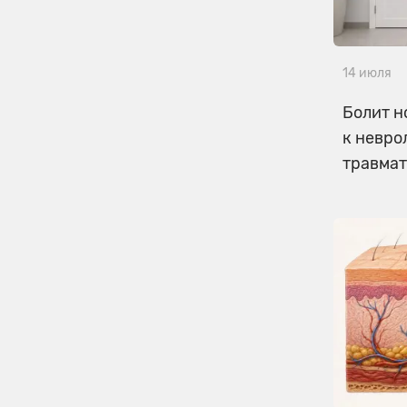
14 июля
Болит н
к невро
травмат