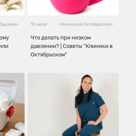
ябрьском»
10 июля
«Клиника в Октябрьском»
кому
Что делать при низком
или
давлении? | Советы "Клиники в
Октябрьском"