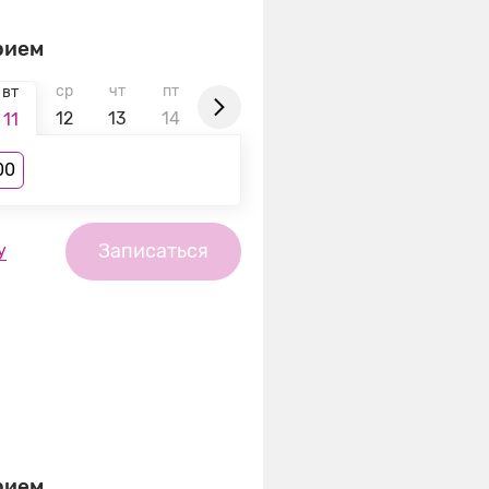
рием
ср
чт
пт
сб
вс
пн
вт
ср
вт
12
13
14
15
16
17
18
19
11
00
Записаться
у
рием