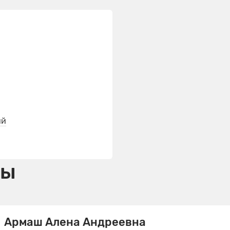
ий
ты
Армаш Алена Андреевна