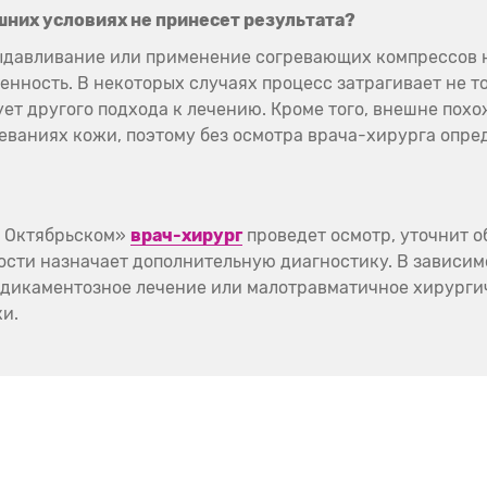
них условиях не принесет результата?
ыдавливание или применение согревающих компрессов н
енность. В некоторых случаях процесс затрагивает не то
бует другого подхода к лечению. Кроме того, внешне пох
еваниях кожи, поэтому без осмотра врача-хирурга опре
в Октябрьском»
врач-хирург
проведет осмотр, уточнит о
ости назначает дополнительную диагностику. В зависим
дикаментозное лечение или малотравматичное хирурги
и.