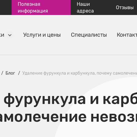
Полезная
Наши
Отзывы
информация
адреса
ки
Услуги и цены
Специалисты
Контак
Блог
Удаление фурункула и карбункула, почему самолече
 фурункула и кар
амолечение нево