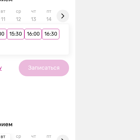
вт
ср
чт
пт
сб
вс
пн
вт
ср
11
12
13
14
15
16
17
18
19
00
15:30
16:00
16:30
Записаться
у
рием
ср
чт
пт
сб
вс
пн
вт
ср
вт