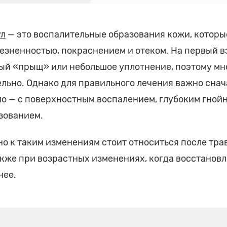
ул
— это воспалительные образования кожи, которы
зненностью, покраснением и отеком. На первый вз
ый «прыщ» или небольшое уплотнение, поэтому мн
ельно. Однако для правильного лечения важно снача
о — с поверхностным воспалением, глубоким гной
зованием.
о к таким изменениям стоит относиться после трав
акже при возрастных изменениях, когда восстанов
нее.