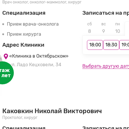
Врач онколог, онколог-маммолог, хирург
Специализация
Записаться на п
Прием врача-онколога
сб
вс
пн
8
9
10
Прием хирурга
Адрес Клиники
18:00
18:30
19:
«Клиника в Октябрьском»
ул. Ладо Кецховели, 34
Выбрать другую дат
таж
 лет
Каковкин Николай Викторович
Проктолог, хирург
Специализация
Записаться на п