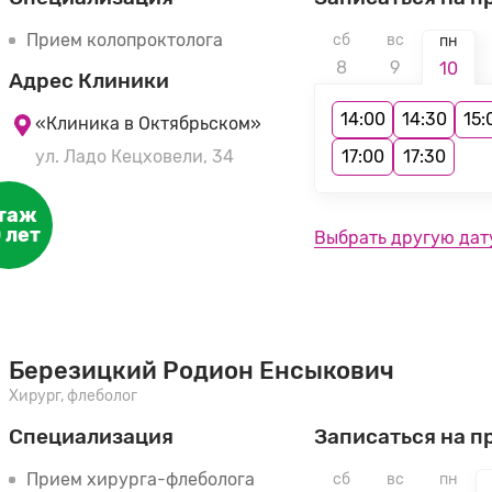
Прием колопроктолога
сб
вс
пн
8
9
10
Адрес Клиники
14:00
14:30
15:
«Клиника в Октябрьском»
ул. Ладо Кецховели, 34
17:00
17:30
таж
 лет
Выбрать другую дат
Березицкий Родион Енсыкович
Хирург, флеболог
Специализация
Записаться на п
Прием хирурга-флеболога
сб
вс
пн