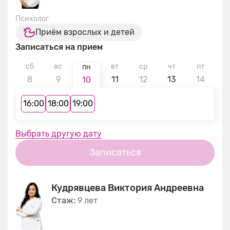
Психолог
Приём взрослых и детей
Записаться на прием
сб
вс
вт
ср
чт
пт
с
пн
8
9
11
12
13
14
1
10
16:00
18:00
19:00
Выбрать другую дату
Записаться
Кудрявцева Виктория Андреевна
Стаж:
9 лет