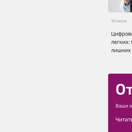
16 июля
Цифров
легких: 
лишних
О
Ваши о
Читат