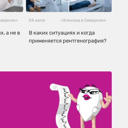
еверном»
04 июля
«Клиника в Северном»
, а не в
В каких ситуациях и когда
применяется рентгенография?