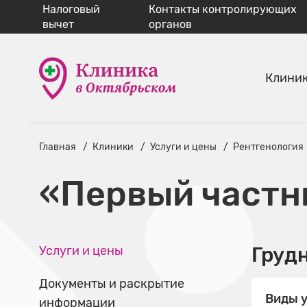
Налоговый
Контакты контролирующих
вычет
органов
Клини
Главная
Клиники
Услуги и цены
Рентгенология
«Первый частн
Груд
Услуги и цены
Документы и раскрытие
Виды у
информации