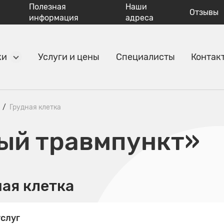
Полезная
Наши
Отзывы
информация
адреса
ки
Услуги и цены
Специалисты
Контак
Грудная клетка
ый травмпункт»
ная клетка
слуг