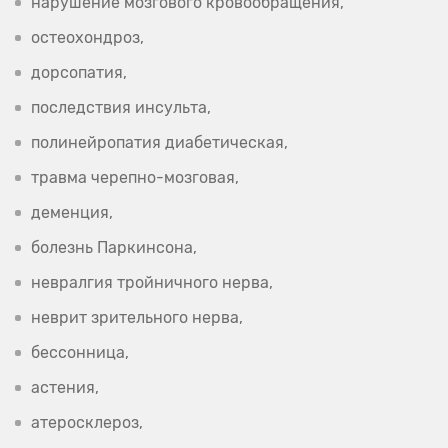
нарушение мозгового кровообращения,
остеохондроз,
дорсопатия,
последствия инсульта,
полинейропатия диабетическая,
травма черепно-мозговая,
деменция,
болезнь Паркинсона,
невралгия тройничного нерва,
неврит зрительного нерва,
бессонница,
астения,
атеросклероз,