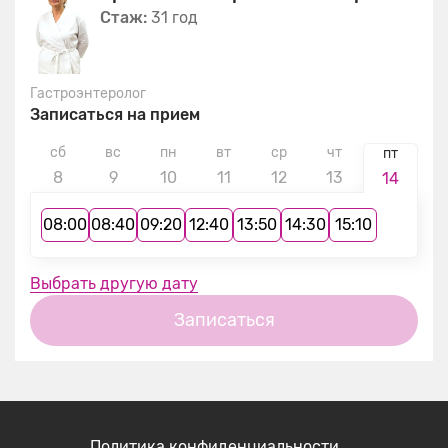
Стаж:
31 год
Гастроэнтеролог
Записаться на прием
сб
вс
пн
вт
ср
чт
с
пт
8
9
10
11
12
13
1
14
08:00
08:40
09:20
12:40
13:50
14:30
15:10
Выбрать другую дату
Записаться
Политика конфиденциальности