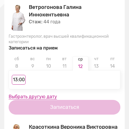
Ветрогонова Галина
Иннокентьевна
Стаж:
44 года
Гастроэнтеролог, врач высшей квалификационной
категории
Записаться на прием
сб
вс
пн
вт
чт
пт
с
ср
8
9
10
11
13
14
1
12
13:00
Выбрать другую дату
Записаться
Красоткина Вероника Викторовна