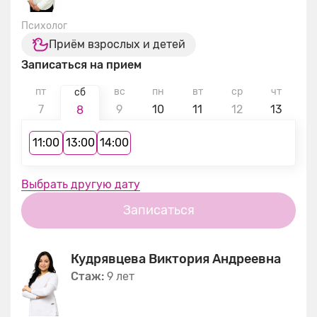
Психолог
Приём взрослых и детей
Записаться на прием
пт
вс
пн
вт
ср
чт
п
сб
7
9
10
11
12
13
1
8
11:00
13:00
14:00
Выбрать другую дату
Записаться
Кудрявцева Виктория Андреевна
Стаж:
9 лет