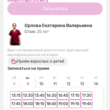
Записаться
Орлова Екатерина Валерьевна
Стаж:
25 лет
Врач ультразвуковой диагностики, врач высшей
квалификационной категории
Приём взрослых и детей
Записаться на прием
сб
пн
вт
ср
чт
пт
с
вс
8
10
11
12
13
14
1
9
13:15
13:30
13:45
16:30
16:45
17:15
17:30
17:45
18:00
18:15
18:45
19:00
19:15
19:45