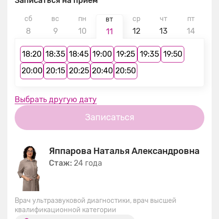
Записаться на прием
сб
вс
пн
ср
чт
пт
с
вт
8
9
10
12
13
14
1
11
18:20
18:35
18:45
19:00
19:25
19:35
19:50
20:00
20:15
20:25
20:40
20:50
Выбрать другую дату
Записаться
Яппарова Наталья Александровна
Стаж:
24 года
Врач ультразвуковой диагностики, врач высшей
квалификационной категории