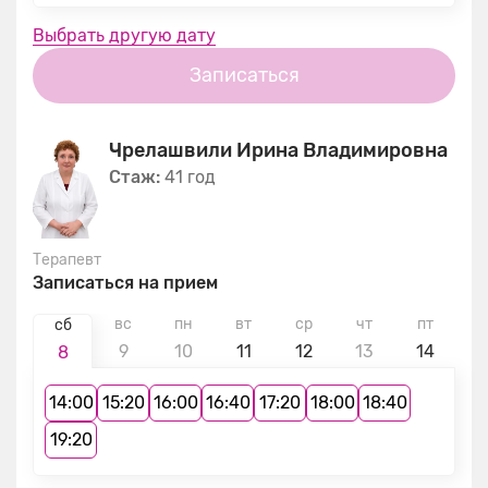
Выбрать другую дату
Записаться
Чрелашвили Ирина Владимировна
Стаж:
41 год
Терапевт
Записаться на прием
вс
пн
вт
ср
чт
пт
с
сб
9
10
11
12
13
14
1
8
14:00
15:20
16:00
16:40
17:20
18:00
18:40
19:20