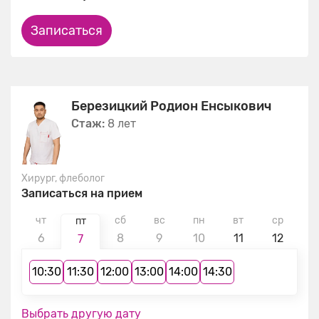
Записаться
Березицкий Родион Енсыкович
Стаж:
8 лет
Хирург, флеболог
Записаться на прием
чт
сб
вс
пн
вт
ср
ч
пт
6
8
9
10
11
12
1
7
10:30
11:30
12:00
13:00
14:00
14:30
Выбрать другую дату