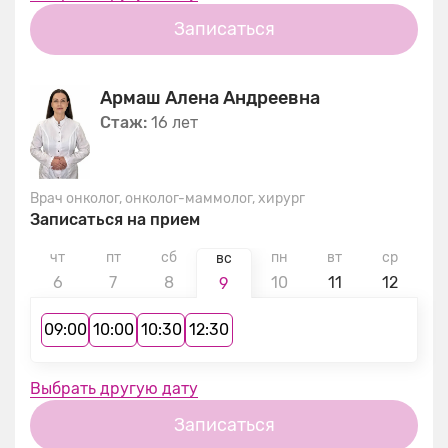
Записаться
Армаш Алена Андреевна
Стаж:
16 лет
Врач онколог, онколог-маммолог, хирург
Записаться на прием
чт
пт
сб
пн
вт
ср
ч
вс
6
7
8
10
11
12
1
9
09:00
10:00
10:30
12:30
Выбрать другую дату
Записаться